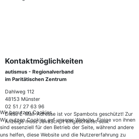
Kontaktmöglichkeiten
autismus - Regionalverband
im Paritätischen Zentrum
Dahlweg 112
48153 Münster
02 51 / 27 63 96
Wir benutzen Cookies
Diese E-Mail-Adresse ist vor Spambots geschützt! Zur
Wir nutzen Cookies auf unserer Website. Einige von ihnen
Anzeige muss JavaScript eingeschaltet sein.
sind essenziell für den Betrieb der Seite, während andere
uns helfen, diese Website und die Nutzererfahrung zu